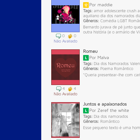
Por
maddie
Tags:
amor adolescente
crush a
aquiliano
dia dos namorados
di
Gêneros:
Comédia
LGBT
Român
Bernardo jurava de pé junto qu
outra história (e o armário de V
0
0
Não Avaliado
Romeu
Por
Malva
Tags:
Dia dos Namorados
Valen
Gêneros:
Poema
Romântico
"Queria presentear-lhe com car
4
4
Não Avaliado
Juntos e apaixonados
Por
Zeref the white
Tags:
Dia dos namorados
Gêneros:
Romântico
Esse pequeno texto é uma hom