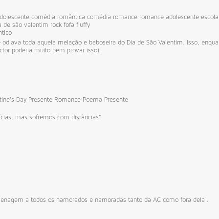
dolescente
comédia romântica
comédia
romance
romance adolescente
escola
a de são valentim
rock
fofa
fluffy
tico
e odiava toda aquela melação e baboseira do Dia de São Valentim. Isso, enqua
ictor poderia muito bem provar isso).
tine's Day
Presente
Romance
Poema Presente
ícias, mas sofremos com distâncias"
enagem a todos os namorados e namoradas tanto da AC como fora dela .