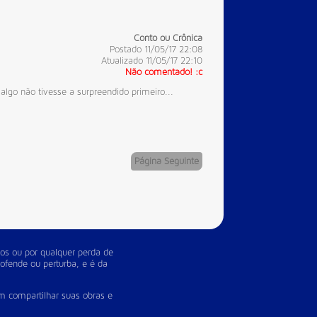
Conto ou Crônica
Postado 11/05/17 22:08
Atualizado 11/05/17 22:10
Não comentado! :c
lgo não tivesse a surpreendido primeiro...
Página Seguinte
os ou por qualquer perda de
 ofende ou perturba, e é da
m compartilhar suas obras e