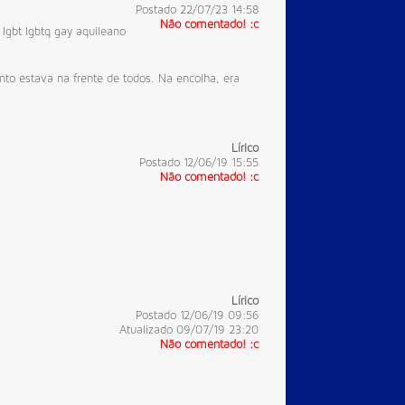
Postado 22/07/23 14:58
Não comentado! :c
lgbt
lgbtq
gay
aquileano
nto estava na frente de todos. Na encolha, era
Lírico
Postado 12/06/19 15:55
Não comentado! :c
Lírico
Postado 12/06/19 09:56
Atualizado 09/07/19 23:20
Não comentado! :c