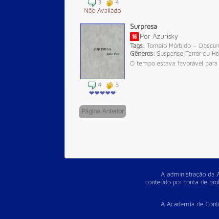
3
4
Não Avaliado
Surpresa
Por
Azurisky
Tags:
Torneio Mórbido – Obscu
Gêneros:
Suspense
Terror ou Ho
O tempo estava favorável para 
4
5
❤❤❤❤❤
Página Anterior
A administração da A
conteúdo por conta de prob
A Academia de Conto