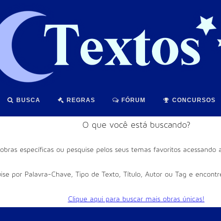
BUSCA
REGRAS
FÓRUM
CONCURSOS
O que você está buscando?
obras específicas ou pesquise pelos seus temas favoritos acessando 
ise por Palavra-Chave, Tipo de Texto, Título, Autor ou Tag e encont
Clique aqui para buscar mais obras únicas!