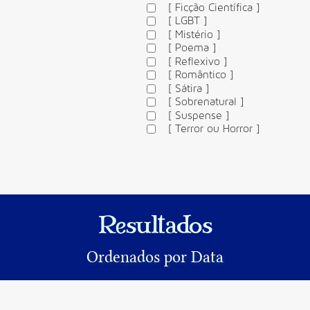
[ Ficção Científica ]
[ LGBT ]
[ Mistério ]
[ Poema ]
[ Reflexivo ]
[ Romântico ]
[ Sátira ]
[ Sobrenatural ]
[ Suspense ]
[ Terror ou Horror ]
Resultados
Ordenados por Data