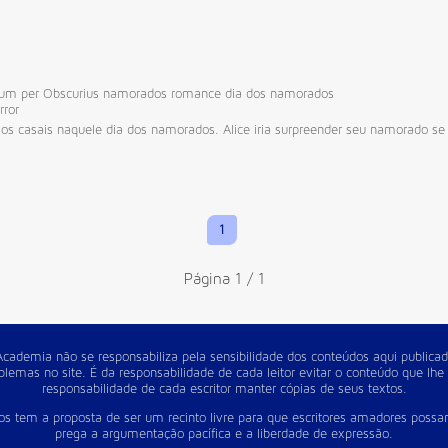
rum per Obscurius
namorados
romance
dia dos namorados
rror
os casais naquele dia dos namorados. Alice iria surpreender seu namorado se a
1
Página 1 / 1
cademia não se responsabiliza pela sensibilidade dos conteúdos aqui publicad
lemas no site. É da responsabilidade de cada leitor evitar o conteúdo que lhe
responsabilidade de cada escritor manter cópias de seus textos.
s tem a proposta de ser um recinto livre para que escritores amadores possa
prega a argumentação pacífica e a liberdade de expressão.