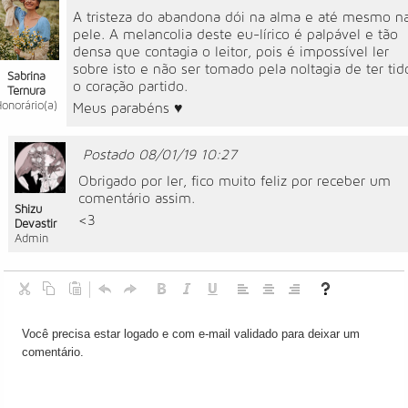
A tristeza do abandona dói na alma e até mesmo n
pele. A melancolia deste eu-lírico é palpável e tão
densa que contagia o leitor, pois é impossível ler
sobre isto e não ser tomado pela noltagia de ter tid
Sabrina
o coração partido.
Ternura
Honorário(a)
Meus parabéns ♥
Postado 08/01/19 10:27
Obrigado por ler, fico muito feliz por receber um
comentário assim.
Shizu
<3
Devastir
Admin