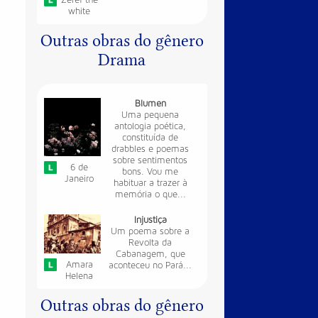
Zeref the
white
Outras obras do gênero
Drama
Blumen
Uma pequena
antologia poética,
constituída de
drabbles e poemas
sobre sentimentos
6 de
bons. Vou me
Janeiro
habituar a trazer à
memória o que...
Injustiça
Um poema sobre a
Revolta da
Cabanagem, que
Amara
aconteceu no Pará...
Helena
Outras obras do gênero