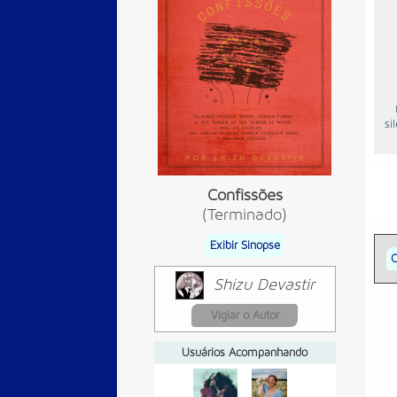
si
Confissões
(Terminado)
Exibir Sinopse
C
Shizu Devastir
Vigiar o Autor
Usuários Acompanhando