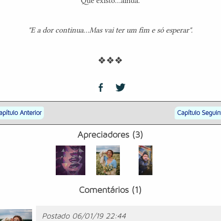
Que existo...ainda.
"E a dor continua...Mas vai ter um fim e só esperar".
❖❖❖
apítulo Anterior
Capítulo Seguin
Apreciadores (3)
Comentários (1)
Postado 06/01/19 22:44