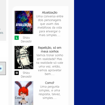
Atualização
Uma conversa entre
dois personagens
que usam das
metáforas da vida
o
para enxergar o
ais
mais simples....
Shizu
Devastir
Repetição, só em
meus sonhos
Vamos tronar sonho
em realidade? Mas
na realidade só vale
uma vez; então,
te
vamos aproveitar
Shizu
bem....
Devastir
Como?
Uma pergunta
simples, e uma
resposta, talvez,
simples....