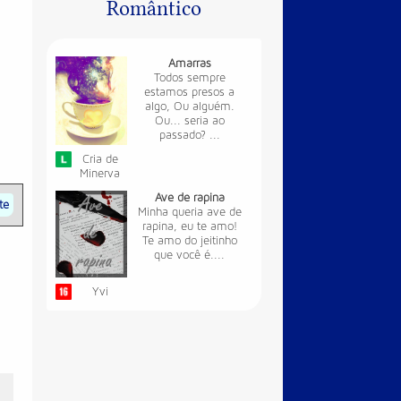
Romântico
Amarras
Todos sempre
estamos presos a
algo, Ou alguém.
Ou... seria ao
passado? ...
Cria de
Minerva
Ave de rapina
te
Minha queria ave de
rapina, eu te amo!
Te amo do jeitinho
que você é....
Yvi