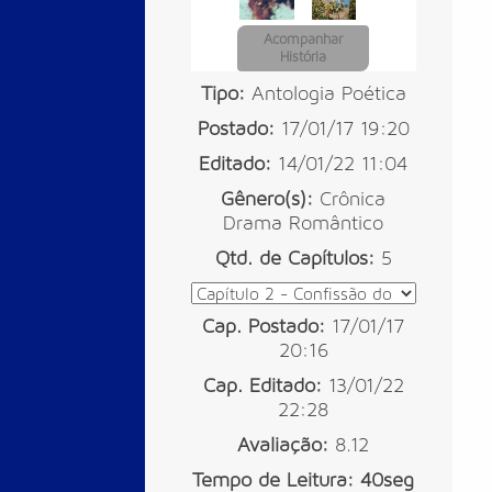
Acompanhar
História
Tipo:
Antologia Poética
Postado:
17/01/17 19:20
Editado:
14/01/22 11:04
Gênero(s):
Crônica
Drama
Romântico
Qtd. de Capítulos:
5
Cap. Postado:
17/01/17
20:16
Cap. Editado:
13/01/22
22:28
Avaliação:
8.12
Tempo de Leitura:
40seg