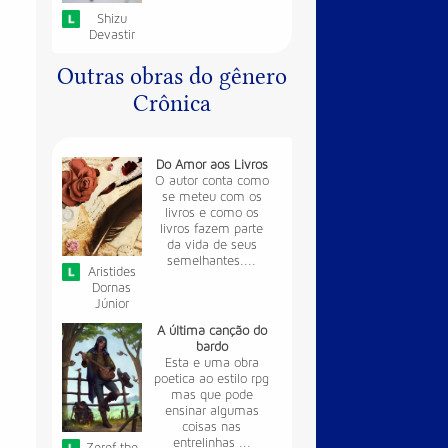
Shizu
Devastir
Outras obras do gênero
Crônica
Do Amor aos Livros
O autor conta como
se meteu com os
livros e como os
livros fazem parte
da vida de seus
semelhantes....
Aristides
Dornas
Júnior
A última canção do
bardo
Esta e uma obra
poetica ao estilo rpg
mas que pode
ensinar algumas
coisas nas
entrelinhas ...