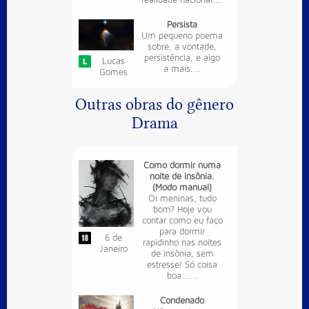
realidade nacional....
Persista
Um pequeno poema
sobre, a vontade,
persistência, e algo
Lucas
a mais....
Gomes
Outras obras do gênero
Drama
Como dormir numa
noite de insônia.
(Modo manual)
Oi meninas, tudo
bom? Hoje vou
contar como eu faço
para dormir
6 de
rapidinho nas noites
Janeiro
de insônia, sem
estresse! Só coisa
boa......
Condenado