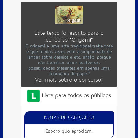
Este texto foi escrito para o
concurso
"Origami"
O origami é uma arte tradicional trabalhosa
e que muitas vezes vem acompanhada de
lendas sobre desejos e etc, então, porque
não trabalhar sobre as diversas
possibilidades presentes em apenas uma
dobradura de papel?
Ver mais sobre o concurso!
Livre para todos os públicos
NOTAS DE CABEÇALHO
Espero que apreciem.