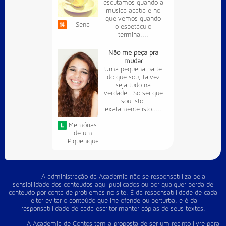
escutamos quando a
música acaba e no
que vemos quando
Sena
o espetáculo
termina....
Não me peça pra
mudar
Uma pequena parte
do que sou, talvez
seja tudo na
verdade.. Só sei que
sou isto,
exatamente isto.....
Memórias
de um
Piquenique
A administração da Academia não se responsabiliza pela
sensibilidade dos conteúdos aqui publicados ou por qualquer perda de
conteúdo por conta de problemas no site. É da responsabilidade de cada
leitor evitar o conteúdo que lhe ofende ou perturba, e é da
responsabilidade de cada escritor manter cópias de seus textos.
A Academia de Contos tem a proposta de ser um recinto livre para