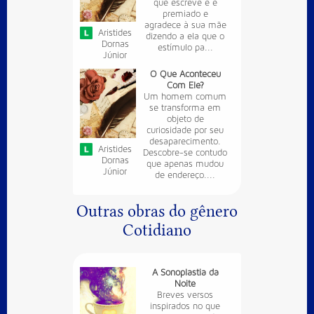
que escreve e é
premiado e
agradece à sua mãe
Aristides
dizendo a ela que o
Dornas
estímulo pa...
Júnior
O Que Aconteceu
Com Ele?
Um homem comum
se transforma em
objeto de
curiosidade por seu
desaparecimento.
Aristides
Descobre-se contudo
Dornas
que apenas mudou
Júnior
de endereço....
Outras obras do gênero
Cotidiano
A Sonoplastia da
Noite
Breves versos
inspirados no que