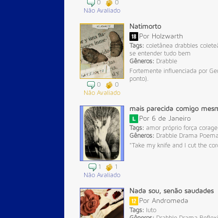
0
0
Não Avaliado
Natimorto
Por
Holzwarth
Tags:
coletânea
drabbles
colete
se entender tudo bem
Gêneros:
Drabble
Fortemente influenciada por Ge
ponto).
0
0
Não Avaliado
mais parecida comigo mes
Por
6 de Janeiro
Tags:
amor próprio
força
corag
Gêneros:
Drabble
Drama
Poem
"Take my knife and I cut the c
1
1
Não Avaliado
Nada sou, senão saudades
Por
Andromeda
Tags:
luto
Gêneros:
Drabble
Drama
Reflex