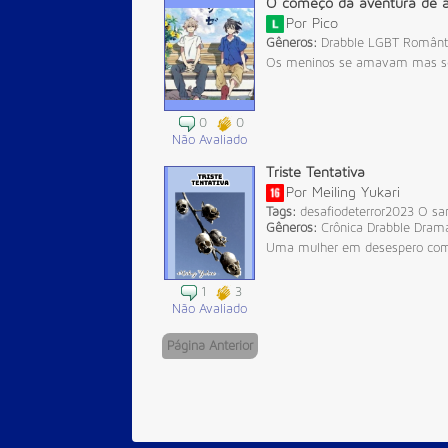
O começo da aventura de 
Por
Pico
Gêneros:
Drabble
LGBT
Românt
Os meninos se amavam mas seri
0
0
Não Avaliado
Triste Tentativa
Por
Meiling Yukari
Tags:
desafiodeterror2023
O sa
Gêneros:
Crônica
Drabble
Dram
Uma mulher em desespero comet
1
3
Não Avaliado
Página Anterior