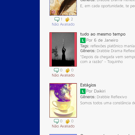
E, em cada oportunidade, te peç
1
2
Não Avaliado
tudo ao mesmo tempo
Por
6 de Janeiro
Tags:
reflexões
platônico
manía
Gêneros:
Drabble
Drama
Reflex
"Depois da chegada vem sempre a
com a razão" - Toquinho
0
0
Não Avaliado
Estágios
Por
Daikiri
Gêneros:
Drabble
Reflexivo
Somos todos uma constância de
0
0
Não Avaliado