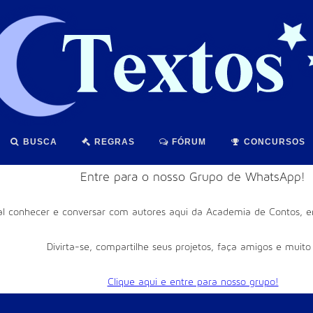
BUSCA
REGRAS
FÓRUM
CONCURSOS
Entre para o nosso Grupo de WhatsApp!
al conhecer e conversar com autores aqui da Academia de Contos, e
Divirta-se, compartilhe seus projetos, faça amigos e muito
Clique aqui e entre para nosso grupo!