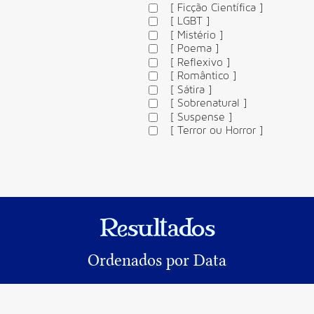
[ Ficção Científica ]
[ LGBT ]
[ Mistério ]
[ Poema ]
[ Reflexivo ]
[ Romântico ]
[ Sátira ]
[ Sobrenatural ]
[ Suspense ]
[ Terror ou Horror ]
Resultados
Ordenados por Data