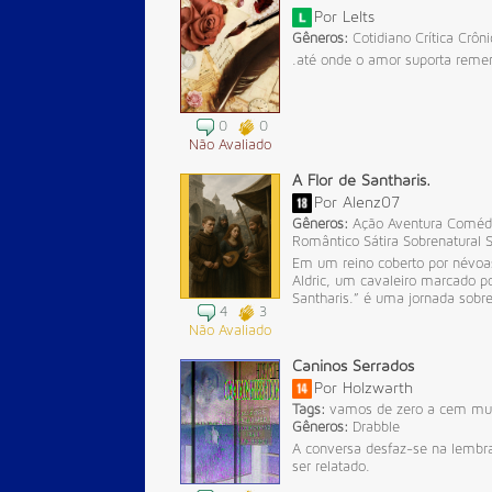
Por
Lelts
Gêneros:
Cotidiano
Crítica
Crôni
.até onde o amor suporta remen
0
0
Não Avaliado
A Flor de Santharis.
Por
Alenz07
Gêneros:
Ação
Aventura
Coméd
Romântico
Sátira
Sobrenatural
Em um reino coberto por névoas
Aldric, um cavaleiro marcado po
Santharis.” é uma jornada sobr
4
3
Não Avaliado
Caninos Serrados
Por
Holzwarth
Tags:
vamos de zero a cem mui
Gêneros:
Drabble
A conversa desfaz-se na lembra
ser relatado.