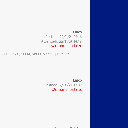
Lírico
Postado 22/11/24 14:16
Atualizado 22/11/24 14:19
Não comentado! :c
e ilusão, sei lá, sei lá, só sei que ela está
Lírico
Postado 17/08/24 18:42
Não comentado! :c