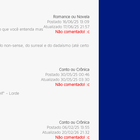
Romance ou Novela
Postado 16/06/25 13:09
Atualizado 17/06/25 21:57
o que você entenda
mas
Não comentado! :c
do non-sense, do surreal e do dadaísmo (até certo
Conto ou Crônica
Postado 30/05/25 00:46
Atualizado 30/05/25 03:30
Não comentado! :c
lf" - Lorde
Conto ou Crônica
Postado 06/02/25 13:55
Atualizado 20/02/26 21:32
Não comentado! :c