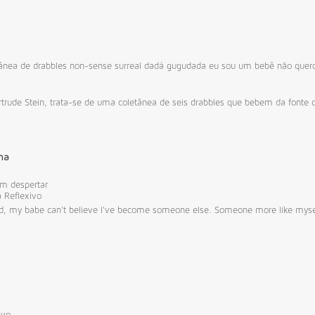
ânea de drabbles
non-sense
surreal
dadá
gugudada eu sou um bebê
não quer
rtrude Stein, trata-se de uma coletânea de seis drabbles que bebem da fonte 
ma
em
despertar
a
Reflexivo
ord, my babe can't believe I've become someone else. Someone more like myse
ivo