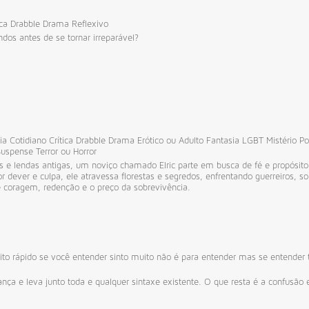
ca
Drabble
Drama
Reflexivo
dos antes de se tornar irreparável?
ia
Cotidiano
Crítica
Drabble
Drama
Erótico ou Adulto
Fantasia
LGBT
Mistério
P
Suspense
Terror ou Horror
 e lendas antigas, um noviço chamado Elric parte em busca de fé e propósito
r dever e culpa, ele atravessa florestas e segredos, enfrentando guerreiros, 
e coragem, redenção e o preço da sobrevivência.
to rápido
se você entender sinto muito
não é para entender
mas se entender
nça e leva junto toda e qualquer sintaxe existente. O que resta é a confusão