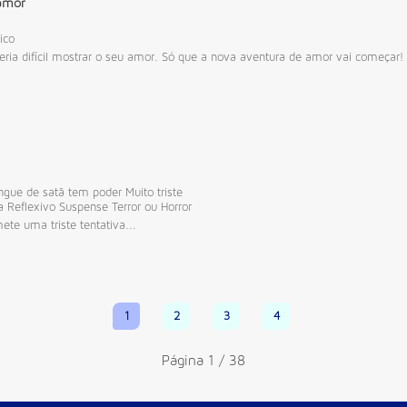
amor
ico
a difícil mostrar o seu amor. Só que a nova aventura de amor vai começar!
ngue de satã tem poder
Muito triste
a
Reflexivo
Suspense
Terror ou Horror
e uma triste tentativa...
1
2
3
4
Página 1 / 38