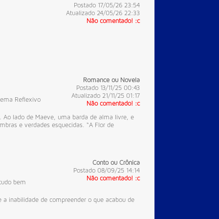
Postado 17/05/26 23:54
Atualizado 24/05/26 22:33
Não comentado! :c
Romance ou Novela
Postado 13/11/25 00:43
Atualizado 21/11/25 01:17
oema
Reflexivo
Não comentado! :c
. Ao lado de Maeve, uma barda de alma livre, e
sombras e verdades esquecidas. “A Flor de
Conto ou Crônica
Postado 08/09/25 14:14
Não comentado! :c
 tudo bem
 e a inabilidade de compreender o que acabou de