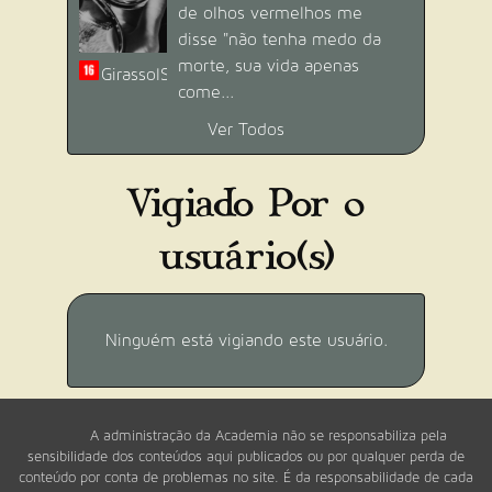
Progresso: 0/10
de olhos vermelhos me
Dificuldade:
Médio (10 pontos)
disse "não tenha medo da
Conquistado por
12
usuário(s).
morte, sua vida apenas
GirassolSol
come...
Ver Todos
Vigiado Por 0
usuário(s)
EXCITANTE!
[RETORNO DOS SÁBIOS] Publique 10
textos com o gênero "Erótico ou
Adulto".
Progresso: 0/10
Ninguém está vigiando este usuário.
Dificuldade:
Difícil (20 pontos)
Conquistado por
13
usuário(s).
A administração da Academia não se responsabiliza pela
sensibilidade dos conteúdos aqui publicados ou por qualquer perda de
conteúdo por conta de problemas no site. É da responsabilidade de cada