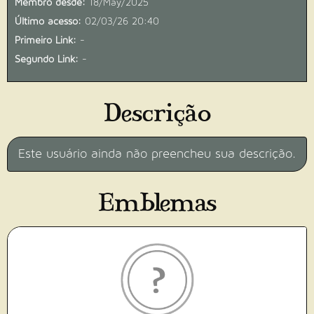
Membro desde:
18/May/2025
Último acesso:
02/03/26 20:40
Primeiro Link:
-
Segundo Link:
-
Descrição
Este usuário ainda não preencheu sua descrição.
Emblemas