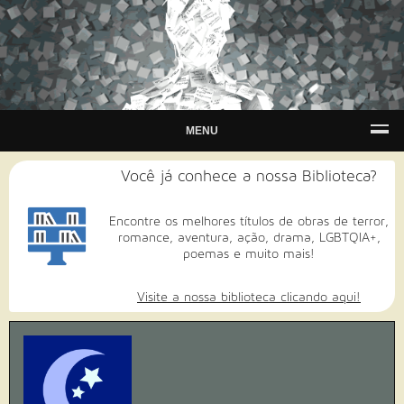
MENU
Você já conhece a nossa Biblioteca?
Encontre os melhores títulos de obras de terror,
romance, aventura, ação, drama, LGBTQIA+,
poemas e muito mais!
Visite a nossa biblioteca clicando aqui!