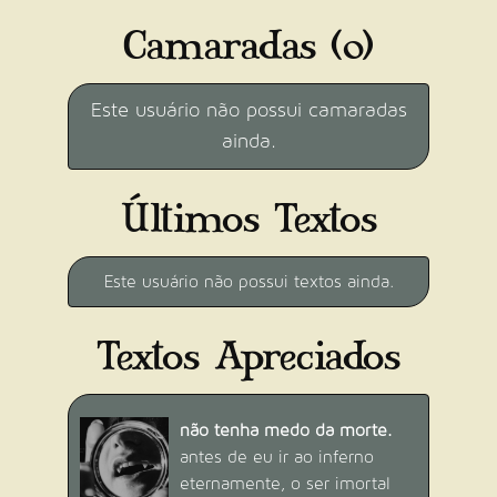
Camaradas (0)
Este usuário não possui camaradas
ainda.
MESTRE DAS SOMBRAS
[PERÍODO OCULTO] Publique 13
textos com o gênero "Sobrenatural".
Últimos Textos
Progresso: 0/13
Dificuldade:
Difícil (25 pontos)
Conquistado por
10
usuário(s).
Este usuário não possui textos ainda.
Textos Apreciados
não tenha medo da morte.
QUERO APARECER!
antes de eu ir ao inferno
Crie 10 tópicos proficientes (em áreas
eternamente, o ser imortal
"úteis") no fórum.