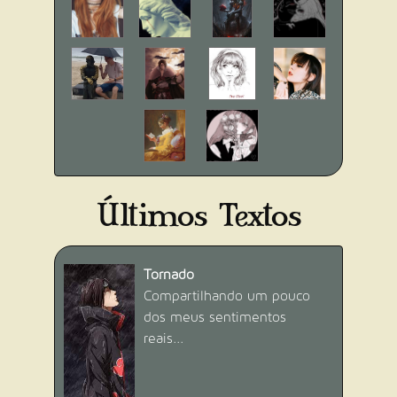
NOVO ESCRITOR NA ÁREA
Escreva e publique o seu primeiro
texto na Academia.
Adquirido 24/02/2021
Últimos Textos
Dificuldade:
Fácil (3 pontos)
Conquistado por
370
usuário(s).
Tornado
Compartilhando um pouco
dos meus sentimentos
reais...
E AÍ, TUDO BEM?