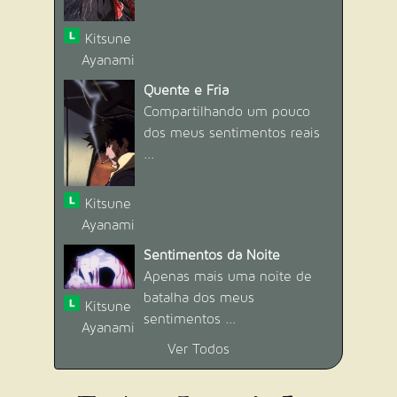
Adquira um camarada.
Adquirido 24/02/2021
Kitsune
Dificuldade:
Fácil (2 pontos)
Conquistado por
452
usuário(s).
Ayanami
Quente e Fria
Compartilhando um pouco
dos meus sentimentos reais
...
Kitsune
Ayanami
MEU PRIMEIRO FÃ
Seja vigiado por um outro membro da
Sentimentos da Noite
Academia.
Apenas mais uma noite de
Adquirido 25/02/2021
batalha dos meus
Dificuldade:
Fácil (2 pontos)
Kitsune
Conquistado por
564
usuário(s).
sentimentos ...
Ayanami
Ver Todos