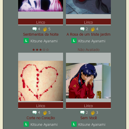
Lírico
Lírico
4
5
2
4
Sentimentos da Noite
A Rosa de um triste jardim
Kitsune Ayanami
Kitsune Ayanami
★★★☆☆
Não Avaliado
Lírico
Lírico
4
5
2
3
Corte no Coração
Sem Você
Kitsune Ayanami
Kitsune Ayanami