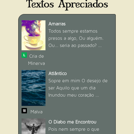
Textos Apreciados
Amarras
ENTREGADOR DE TROFÉUS
Todos sempre estamos
[RETORNO DOS SÁBIOS] Organize e
presos a algo, Ou alguém.
finalize 3 concursos com ao menos 3
participantes na classificação.
Ou... seria ao passado? ...
Progresso: 0/3
Dificuldade:
Muito Difícil (35 pontos)
Cria de
Conquistado por
4
usuário(s).
Minerva
Atlântico
Sopre em mim O desejo de
ser Aquilo que um dia
Inundou meu coração ...
ROTEIRISTA
Malva
Publique 5 textos com o tipo "Roteiro
(Cena)" ou "Roteiro (Longo)".
O Diabo me Encontrou
Progresso: 0/5
Pois nem sempre o que
Dificuldade:
Difícil (25 pontos)