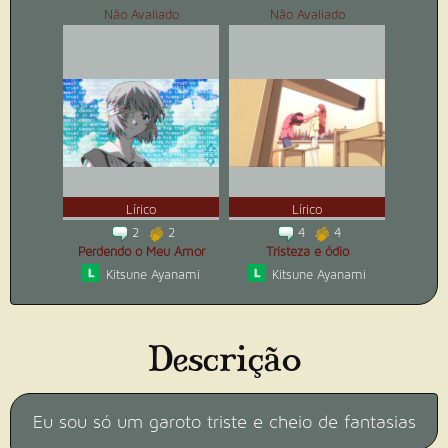
Não Avaliado
Não Avaliado
Lírico
Lírico
2
2
4
4
Perdendo o Meu Amor
Tristeza e ódio
Kitsune Ayanami
Kitsune Ayanami
Descrição
Eu sou só um garoto triste e cheio de fantasias