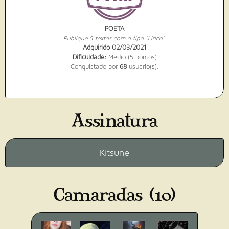
POETA
Publique 5 textos com o tipo "Lírico".
Adquirido 02/03/2021
Dificuldade:
Médio (5 pontos)
Conquistado por
68
usuário(s).
Assinatura
-Kitsune-
AUTOR EXPERIENTE
Escreva e publique 10 textos
Camaradas (10)
diferentes na Academia.
Adquirido 21/05/2023
Dificuldade:
Médio (10 pontos)
Conquistado por
100
usuário(s).