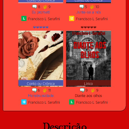
Conto ou Crônica
Conto ou Crônica
8
9
5
10
Eu prometi
Junte-se a nós
Francisco L Serafini
Francisco L Serafini
❤❤❤❤❤
❤❤❤❤❤
Conto ou Crônica
Lírico
6
11
9
9
Monstruosidade
Diante aos olhos
Francisco L Serafini
Francisco L Serafini
Descrição