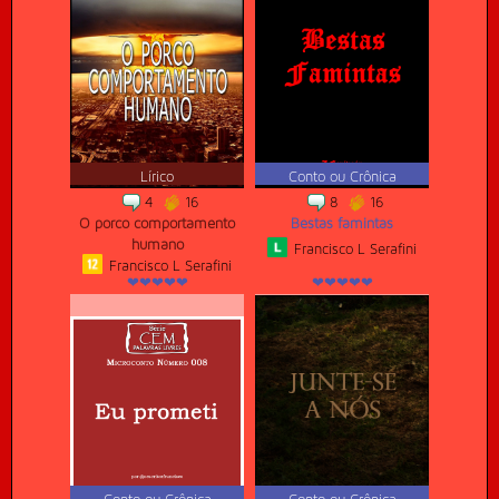
Lírico
Conto ou Crônica
4
16
8
16
O porco comportamento
Bestas famintas
humano
Francisco L Serafini
Francisco L Serafini
❤❤❤❤❤
❤❤❤❤❤