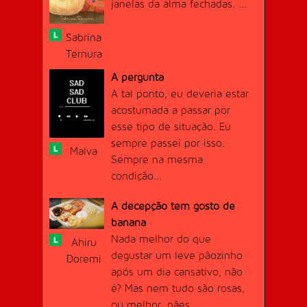
janelas da alma fechadas. ...
Sabrina
ESCRITOR INCANSÁVEL
[RETORNO DOS SÁBIOS] Escreva e
Ternura
publique 100 textos diferentes na
Academia.
A pergunta
Adquirido 29/05/2018
A tal ponto, eu deveria estar
Dificuldade:
Raro (75 pontos)
acostumada a passar por
Conquistado por
12
usuário(s).
esse tipo de situação. Eu
sempre passei por isso.
Malva
Sempre na mesma
condição...
A decepção tem gosto de
banana
EXCITANTE!
Nada melhor do que
[RETORNO DOS SÁBIOS] Publique 10
Ahiru
textos com o gênero "Erótico ou
degustar um leve pãozinho
Doremi
Adulto".
após um dia cansativo, não
Adquirido 17/11/2017
é? Mas nem tudo são rosas,
Dificuldade:
Difícil (20 pontos)
Conquistado por
13
usuário(s).
ou melhor, pães......