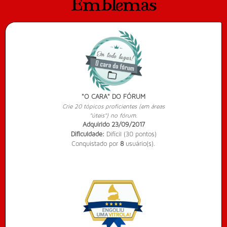
Emblemas
De forma lamentosa, o personagem conta
seu dia a dia, o qual ofusca seus
momentos de felicidade junto a sua
esposa e as músicas de Chico Buarque.
2º Lugar no concurso
Mundo Monocromático
A proposta do concurso é
simples: vocês terão que
"O CARA" DO FÓRUM
escrever uma obra com
Crie 20 tópicos proficientes (em áreas
"úteis") no fórum.
base em apenas UMA cor.
Adquirido 23/09/2017
Dificuldade:
Difícil (30 pontos)
Conquistado por
8
usuário(s).
Decisão e Vigor: Será?
Em uma festa, ela se depará novamente
em um turbilhão de dúvidas e desejos em
um mundo monocromático, em mundo
cinza.
2º Lugar no concurso
Origami
O origami é uma arte