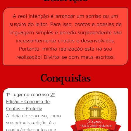
A real intenção é arrancar um sorriso ou um
suspiro do leitor. Para isso, contos e poesias de
linguagem simples e enredo surpreendente são
incessantemente criados e desenvolvidos.
Portanto, minha realização está na sua
realização! Divirta-se com meus escritos!
Conquistas
1º Lugar no concurso
2ª
Edição - Concurso de
Contos – Profecia
A ideia do concurso, como
sua primeira edição, é a
produção de contos que,