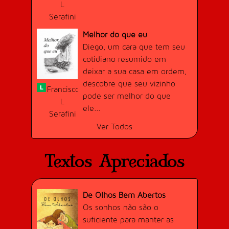
Adquirido 03/09/2016
L
Dificuldade:
Médio (10 pontos)
Serafini
Conquistado por
12
usuário(s).
Melhor do que eu
Diego, um cara que tem seu
cotidiano resumido em
deixar a sua casa em ordem,
descobre que seu vizinho
Francisco
pode ser melhor do que
L
ele...
Serafini
MESTRE DOS CONTOS
[RETORNO DOS SÁBIOS] Publique 60
Ver Todos
textos com o tipo "Conto ou Crônica".
Adquirido 23/09/2017
Textos Apreciados
Dificuldade:
Muito Difícil (35 pontos)
Conquistado por
12
usuário(s).
De Olhos Bem Abertos
Os sonhos não são o
suficiente para manter as