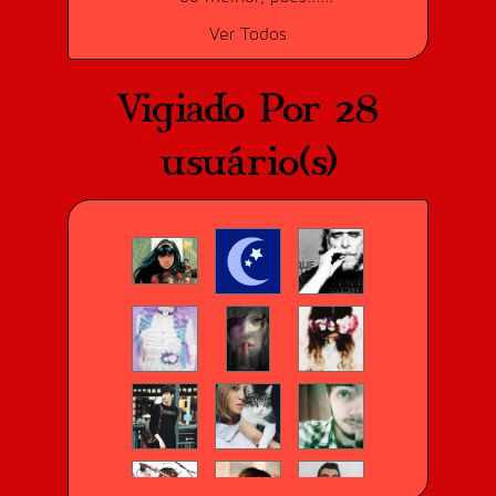
Ver Todos
Vigiado Por 28
usuário(s)
ACADÊMICO ASSÍDUO
Comente pelo menos um texto por
dia, por 15 dias consecutivos.
Adquirido 21/03/2016
Dificuldade:
Difícil (30 pontos)
Conquistado por
15
usuário(s).
DIVULGADOR