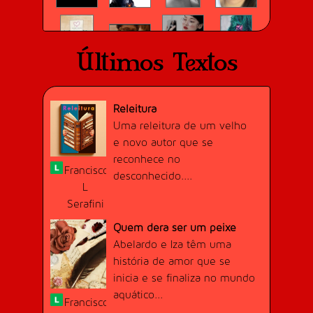
"neoclassicismo"
Meu maior
Últimos Textos
sucesso
Bem
TÓPICO QUENTE
sucedido,
Crie um tópico no fórum que receba
Zezin
Releitura
mais de 50 respostas.
aproveita do
Adquirido 16/09/2017
Uma releitura de um velho
melhor jeito
Dificuldade:
Difícil (20 pontos)
e novo autor que se
Conquistado por
12
usuário(s).
possível seu
reconhece no
Francisco
sucesso
desconhecido....
L
profissional
Serafini
para viver
como ama,
Quem dera ser um peixe
Abelardo e Iza têm uma
história de amor que se
inicia e se finaliza no mundo
QUERO APARECER!
Crie 10 tópicos proficientes (em áreas
aquático...
Francisco
"úteis") no fórum.