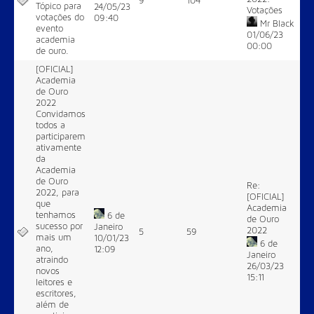
9
104
Tópico para
24/05/23
Votações
votações do
09:40
Mr Black
evento
01/06/23
academia
00:00
de ouro.
[OFICIAL]
Academia
de Ouro
2022
Convidamos
todos a
participarem
ativamente
da
Academia
de Ouro
Re:
2022, para
[OFICIAL]
que
Academia
tenhamos
6 de
de Ouro
sucesso por
Janeiro
2022
5
59
mais um
10/01/23
6 de
ano,
12:09
Janeiro
atraindo
26/03/23
novos
15:11
leitores e
escritores,
além de