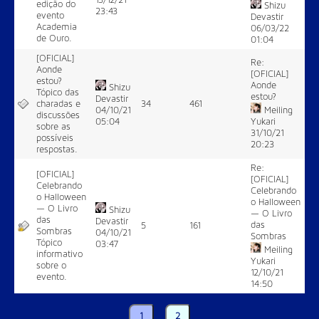
edição do
Shizu
23:43
evento
Devastir
Academia
06/03/22
de Ouro.
01:04
[OFICIAL]
Re:
Aonde
[OFICIAL]
estou?
Aonde
Shizu
Tópico das
estou?
Devastir
charadas e
34
461
04/10/21
Meiling
discussões
05:04
Yukari
sobre as
31/10/21
possíveis
20:23
respostas.
Re:
[OFICIAL]
[OFICIAL]
Celebrando
Celebrando
o Halloween
o Halloween
— O Livro
Shizu
— O Livro
das
Devastir
das
5
161
Sombras
04/10/21
Sombras
Tópico
03:47
Meiling
informativo
Yukari
sobre o
12/10/21
evento.
14:50
1
2