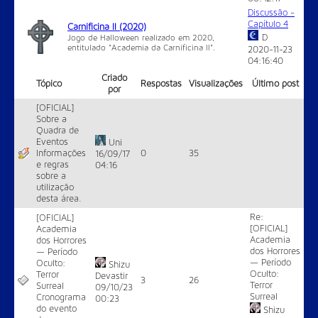
Discussão -
Capítulo 4
Carnificina II (2020)
D
Jogo de Halloween realizado em 2020,
entitulado "Academia da Carnificina II".
2020-11-23
04:16:40
Criado
Tópico
Respostas
Visualizações
Último post
por
[OFICIAL]
Sobre a
Quadra de
Eventos
Uni
Informações
0
35
16/09/17
e regras
04:16
sobre a
utilização
desta área.
Re:
[OFICIAL]
[OFICIAL]
Academia
Academia
dos Horrores
dos Horrores
— Período
— Período
Oculto:
Shizu
Oculto:
Terror
Devastir
3
26
Terror
Surreal
09/10/23
Surreal
Cronograma
00:23
do evento
Shizu