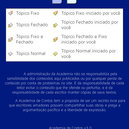
Tópico Fixo
Tópico Fixo iniciado por você
Tópico Fechado iniciado por
Tópico Fechado
você
Tópico Fixo e
Tópico Fechado e Fixo
Fechado
iniciado por você
Tópico Normal iniciado por
Tópico Normal
você
A administração da Academia não se responsabiliza pela
sensibilidade dos conteúdos aqui publicados ou por qualquer perda de
conteúdo por conta de problemas no site. É da responsabilidade de cada
leitor evitar o conteúdo que lhe ofende ou perturba, e é da
responsabilidade de cada escritor manter cópias de seus textos.
A Academia de Contos tem a proposta de ser um recinto livre para
que escritores amadores possam compartilhar suas obras e prega a
argumentação pacífica e a liberdade de expressão.
Academia de Contos v3.0