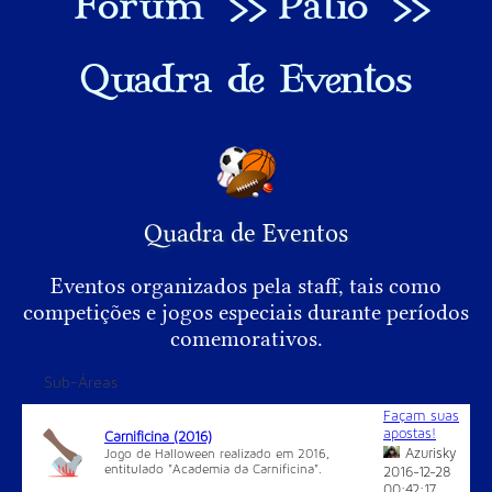
Fórum
>>
Pátio
>>
Quadra de Eventos
Quadra de Eventos
Eventos organizados pela staff, tais como
competições e jogos especiais durante períodos
comemorativos.
Sub-Áreas
Façam suas
apostas!
Carnificina (2016)
Azurisky
Jogo de Halloween realizado em 2016,
entitulado "Academia da Carnificina".
2016-12-28
00:42:17