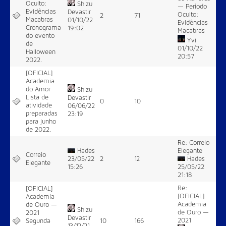
Oculto:
Shizu
— Período
Evidências
Devastir
Oculto:
2
71
Macabras
01/10/22
Evidências
Cronograma
19:02
Macabras
do evento
Yvi
de
01/10/22
Halloween
20:57
2022.
[OFICIAL]
Academia
do Amor
Shizu
Lista de
Devastir
0
10
atividade
06/06/22
preparadas
23:19
para junho
de 2022.
Re: Correio
Hades
Elegante
Correio
23/05/22
2
12
Hades
Elegante
15:26
25/05/22
21:18
Re:
[OFICIAL]
[OFICIAL]
Academia
Academia
de Ouro —
Shizu
de Ouro —
2021
Devastir
2021
Segunda
10
166
13/12/21