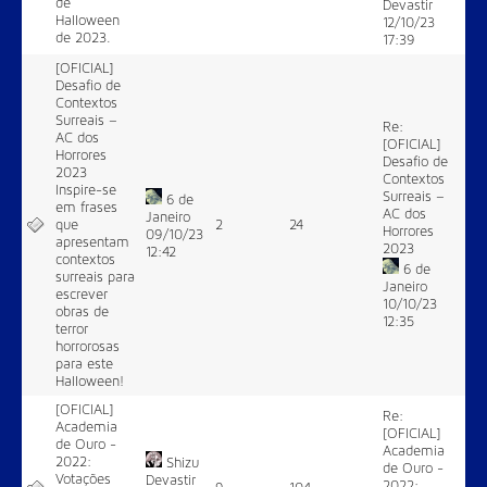
de
Devastir
Halloween
12/10/23
de 2023.
17:39
[OFICIAL]
Desafio de
Contextos
Surreais –
Re:
AC dos
[OFICIAL]
Horrores
Desafio de
2023
Contextos
Inspire-se
Surreais –
6 de
em frases
AC dos
Janeiro
que
2
24
Horrores
09/10/23
apresentam
2023
12:42
contextos
6 de
surreais para
Janeiro
escrever
10/10/23
obras de
12:35
terror
horrorosas
para este
Halloween!
[OFICIAL]
Re:
Academia
[OFICIAL]
de Ouro -
Academia
2022:
Shizu
de Ouro -
Votações
Devastir
2022: