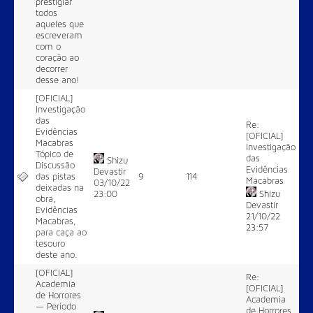
prestigiar
todos
aqueles que
escreveram
com o
coração ao
decorrer
desse ano!
[OFICIAL]
Investigação
das
Re:
Evidências
[OFICIAL]
Macabras
Investigação
Tópico de
das
Shizu
Discussão
Evidências
Devastir
das pistas
9
114
Macabras
03/10/22
deixadas na
23:00
Shizu
obra,
Devastir
Evidências
21/10/22
Macabras,
23:57
para caça ao
tesouro
deste ano.
[OFICIAL]
Re:
Academia
[OFICIAL]
de Horrores
Academia
— Período
de Horrores